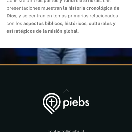
Consiste de
tres partes y toma siete horas.
Las
presentaciones muestran
la historia cronológica de
Dios
, y se centran en temas primarios relacionados
con los
aspectos bíblicos, históricos, culturales y
estratégicos de la misión global.
Back
To
Top
contacto@piebs.cl